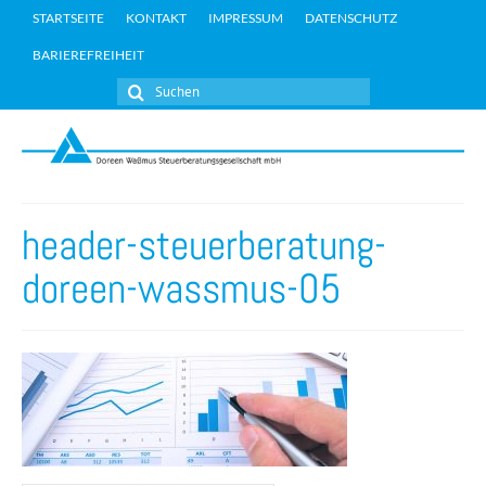
STARTSEITE
KONTAKT
IMPRESSUM
DATENSCHUTZ
BARIEREFREIHEIT
Suchen
nach:
header-steuerberatung-
doreen-wassmus-05