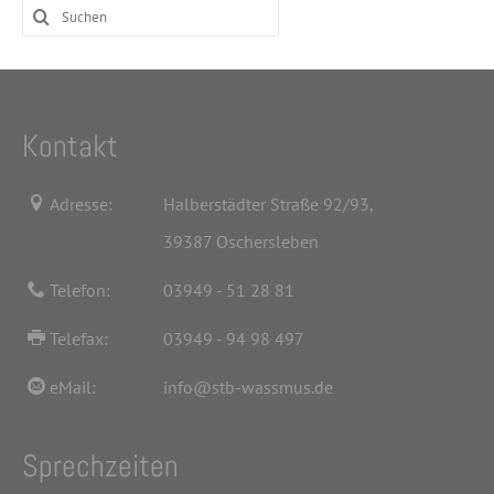
Suchen
nach:
Kontakt
Adresse:
Halberstädter Straße 92/93,
39387 Oschersleben
Telefon:
03949 - 51 28 81
Telefax:
03949 - 94 98 497
eMail:
info@stb-wassmus.de
Sprechzeiten